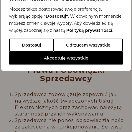
Sprzedawcę w sposób niezakłócający
Możesz także dostosować swoje preferencje,
funkcjonowania Sprzedawcy i Sklepu
wybierając opcję
"Dostosuj"
. W dowolnym momencie
Internetowego;
d) korzystania z wszelkich treści
możesz zmienić swoje wybory. Aby dowiedzieć się
zamieszczonych w ramach Sklepu
więcej, zapoznaj się z naszą
Polityką prywatności
.
Internetowego jedynie w zakresie użytku
osobistego.
Dostosuj
Odrzucam wszystkie
Akceptuję wszystkie
Dział V
Prawa i Obowiązki
Sprzedawcy
Sprzedawca zobowiązuje zapewnić jak
najwyższą jakość świadczonych Usług
Elektronicznych oraz zachować należytą
staranność przy ich wykonywaniu.
Sprzedawca nie ponosi odpowiedzialności
za zakłócenia w funkcjonowaniu Serwisu