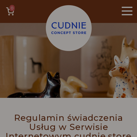
Togg
0
Zawartość koszyka
Regulamin świadczenia
Usług w Serwisie
Internetowym cudnie.store