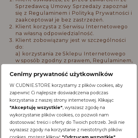
Sprzedawcą Umowy Sprzedaży zapoznał
się z Regulaminem i Polityką Prywatności i
zaakceptował je bez zastrzeżeń.
Klient korzysta z Serwisu Internetowego
na własną odpowiedzialność.
Klient zobowiązany jest w szczególności
do:
a) korzystania ze Sklepu Internetowego
w sposób zgodny z prawem, Regulaminem,
zasadami współżycia społecznego, dobrymi
Cenimy prywatność użytkowników
obyczajami, mając na uwadze
poszanowanie dóbr osobistych oraz praw
W CUDNIE.STORE korzystamy z plików cookies, aby
autorskich i własności intelektualnej
zapewnić Ci najlepsze doświadczenia podczas
Sprzedawcy oraz osób trzecich;
korzystania z naszej strony internetowej. Klikając
b) wprowadzania danych zgodnych
"Akceptuję wszystkie"
, wyrażasz zgodę na
ze stanem faktycznym, nie
wprowadzających w błąd lub
wykorzystanie plików cookies, co pozwoli nam
nienaruszających prawa osób trzecich;
dostosować treści i oferty do Twoich potrzeb. Jeśli nie
c) korzystania z Usług Elektronicznych i
wyrażasz zgody na korzystanie z nieistotnych plików
funkcjonalności udostępnianych przez
cookies, możesz kliknąć
"Odrzucam wszystkie"
.